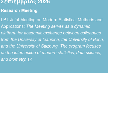
Σεπτέμβριος 2026
- 2025
Research Meeting
Ι.P.I. Joint Meeting on Modern Statistical Methods and
Applications:
The Meeting serves as a dynamic
- 2025
platform for academic exchange between colleagues
from the University of Ioannina, the University of Bonn,
and the University of Salzburg. The program focuses
- 2025
on the intersection of modern statistics, data science,
and biometry.
- 2025
- 2025
- 2025