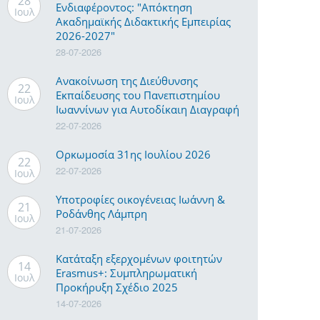
28
Ενδιαφέροντος: "Απόκτηση
Ιουλ
Ακαδημαϊκής Διδακτικής Εμπειρίας
2026-2027"
28-07-2026
Ανακοίνωση της Διεύθυνσης
22
Εκπαίδευσης του Πανεπιστημίου
Ιουλ
Ιωαννίνων για Αυτοδίκαιη Διαγραφή
22-07-2026
Ορκωμοσία 31ης Ιουλίου 2026
22
ημαϊκό
22-07-2026
Ιουλ
Υποτροφίες οικογένειας Ιωάννη &
μοσίας
21
Ροδάνθης Λάμπρη
Ιουλ
21-07-2026
- 2026
Κατάταξη εξερχομένων φοιτητών
14
Erasmus+: Συμπληρωματική
Ιουλ
Προκήρυξη Σχέδιο 2025
- 2026
14-07-2026