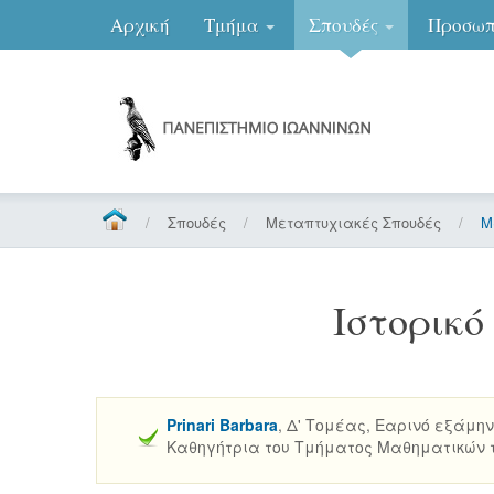
Αρχική
Τμήμα
Σπουδές
Προσωπ
/
Σπουδές
/
Μεταπτυχιακές Σπουδές
/
Μ
Ιστορικό
Prinari Barbara
, Δ' Τομέας, Εαρινό εξάμην
Καθηγήτρια του Τμήματος Μαθηματικών του U