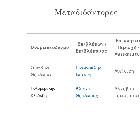
Μεταδιδάκτορες
Ερευνητικ
Επιβλέπων /
Ονομαπετώνυμο
Περιοχή -
Επιβλέπουσα
Αντικείμεν
Συντάκα
Γιαννούλης
Ανάλυση
Θεοδώρα
Ιωάννης
Βλάχος
Άλγεβρα -
Πολυμεράκης
Θεόδωρος
Γεωμετρία
Κλεάνθης