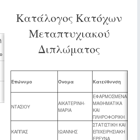
Κατάλογος Κατόχων
Μεταπτυχιακού
ή
Ημερομηνία
Διπλώματος
Ανάθεσης
ο
Σ.Τ. 775/26-
03-2025
Ακαδ
Επώνυμο
Όνομα
Κατεύθυνση
Ετος
Σ.Τ. 787/26-
Ορκω
09-2025
ΕΦΑΡΜΟΣΜΕΝΑ
ΑΙΚΑΤΕΡΙΝΗ-
ΜΑΘΗΜΑΤΙΚΑ
ΝΤΑΣΙΟΥ
2025 
ΜΑΡΙΑ
ΚΑΙ
ΠΛΗΡΟΦΟΡΙΚΗ
ΣΤΑΤΙΣΤΙΚΗ ΚΑΙ
ΚΑΠΠΑΣ
ΙΩΑΝΝΗΣ
ΕΠΙΧΕΙΡΗΣΙΑΚΗ
2025 
ΕΡΕΥΝΑ