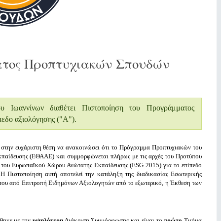
ατος Προπτυχιακών Σπουδών
 Ιωαννίνων διαθέτει Πιστοποίηση του Προγράμματος
εδο αξιολόγησης ("Α").
στην ευχάριστη θέση να ανακοινώσει ότι το Πρόγραμμα Προπτυχιακών του
παίδευσης (ΕΘΑΑΕ) και συμμορφώνεται πλήρως με τις αρχές του Προτύπου
 του Ευρωπαϊκού Χώρου Ανώτατης Εκπαίδευσης (ESG 2015) για το επίπεδο
 Πιστοποίηση αυτή αποτελεί την κατάληξη της διαδικασίας Εσωτερικής
 του από Επιτροπή Ειδημόνων Αξιολογητών από το εξωτερικό, η Έκθεση των
θηκε με την
υψηλότερη
Διάκριση Συμμόρφωσης
και είναι το
πρώτο
Τμήμα