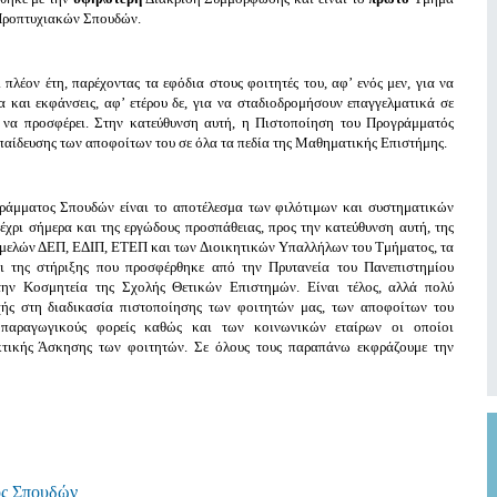
 Προπτυχιακών Σπουδών.
λέον έτη, παρέχοντας τα εφόδια στους φοιτητές του, αφ’ ενός μεν, για να
 και εκφάνσεις, αφ’ ετέρου δε, για να σταδιοδρομήσουν επαγγελματικά σε
να προσφέρει. Στην κατεύθυνση αυτή, η Πιστοποίηση του Προγράμματός
εκπαίδευσης των αποφοίτων του σε όλα τα πεδία της Μαθηματικής Επιστήμης.
γράμματος Σπουδών είναι το αποτέλεσμα των φιλότιμων και συστηματικών
χρι σήμερα και της εργώδους προσπάθειας, προς την κατεύθυνση αυτή, της
μελών ΔΕΠ, ΕΔΙΠ, ΕΤΕΠ και των Διοικητικών Υπαλλήλων του Τμήματος, τα
αι της στήριξης που προσφέρθηκε από την Πρυτανεία του Πανεπιστημίου
ην Κοσμητεία της Σχολής Θετικών Επιστημών. Είναι τέλος, αλλά πολύ
χής στη διαδικασία πιστοποίησης των φοιτητών μας, των αποφοίτων του
 παραγωγικούς φορείς καθώς και των κοινωνικών εταίρων οι οποίοι
κτικής Άσκησης των φοιτητών. Σε όλους τους παραπάνω εκφράζουμε την
ος Σπουδών