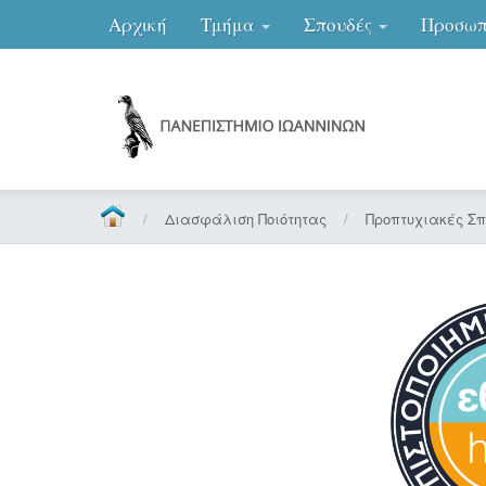
Αρχική
Τμήμα
Σπουδές
Προσωπ
/
Διασφάλιση Ποιότητας
/
Προπτυχιακές Σ