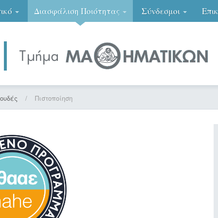
ικό
Διασφάλιση Ποιότητας
Σύνδεσμοι
Επι
πουδές
/
Πιστοποίηση