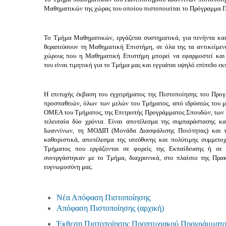
Μαθηματικών της χώρας του οποίου πιστοποιείται το Πρόγραμμα
Το Τμήμα Μαθηματικών, εργάζεται συστηματικά, για πενήντα και π
θεραπεύσουν τη Μαθηματική Επιστήμη, σε όλα της τα αντικείμενα
χώρους που η Μαθηματική Επιστήμη μπορεί να εφαρμοστεί και 
του είναι τιμητική για το Τμήμα μας και εγγυάται υψηλό επίπεδο 
Η επιτυχής έκβαση του εγχειρήματος της Πιστοποίησης του Προ
προσπαθειών, όλων των μελών του Τμήματος, από ιδρύσεώς του μέ
ΟΜΕΑ του Τμήματος, της Επιτροπής Προγράμματος Σπουδών, των 
τελευταία δύο χρόνια. Είναι αποτέλεσμα της συμπαράστασης κ
Ιωαννίνων, τη ΜΟΔΙΠ (Μονάδα Διασφάλισης Ποιότητας) και τ
καθοριστικά, αποτέλεσμα της υπεύθυνης και πολύτιμης συμμετο
Τμήματος που εργάζονται σε φορείς της Εκπαίδευσης ή σε
συνεργάστηκαν με το Τμήμα, διαχρονικά, στο πλαίσιο της Πρα
ευγνωμοσύνη μας.
Νέα Απόφαση Πιστοποίησης
Απόφαση Πιστοποίησης (αρχική)
Έκθεση Πιστοποίησης Προπτυχιακού Προγράμματ